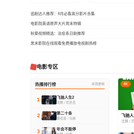
追剧达人推荐：8月必看高分影片合集
电影院英语原声大片周末特辑
秋葵视频精选：治愈系日剧推荐
黑米影院在线观看免费播放电视剧热榜
电影专区
热播排行榜
4K
本周更新
飞驰人生2
1
沈腾 / 范丞丞
第二十条
2
飞驰人
雷佳音 / 马丽
沈腾 / 
年会不能停
3