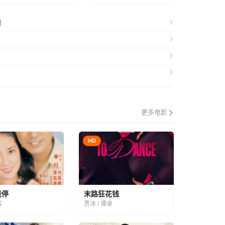
划
更多电影
HD
能停
末路狂花钱
客
贾冰 / 谭卓