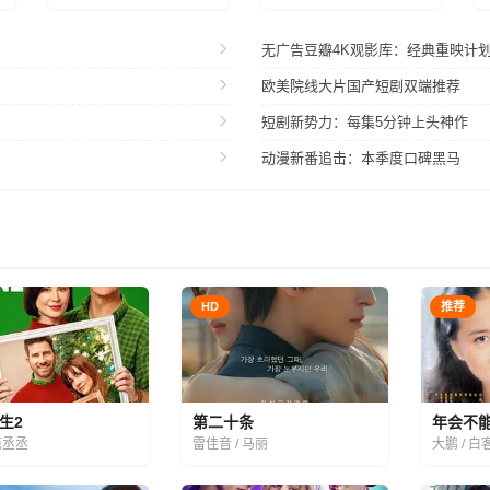
无广告豆瓣4K观影库：经典重映计
欧美院线大片国产短剧双端推荐
短剧新势力：每集5分钟上头神作
动漫新番追击：本季度口碑黑马
HD
推荐
生2
第二十条
年会不
范丞丞
雷佳音 / 马丽
大鹏 / 白