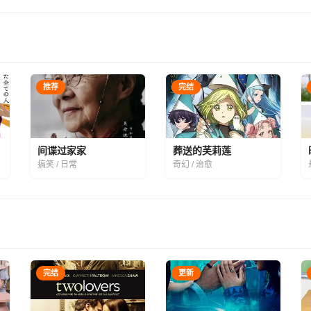
推荐
完结
间谍过家家
葬送的芙莉莲
搞笑 / 日常
奇幻 / 治愈
完结
更新