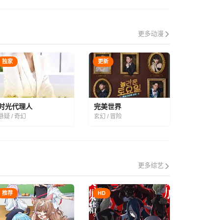
更多动漫
独家
更新
时光代理人
完美世界
悬疑 / 奇幻
玄幻 / 冒险
更多综艺
推荐
HD