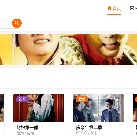
首页
独家
更新
封神第一部
庆余年第二季
黄渤 / 费翔
张若昀 / 李沁