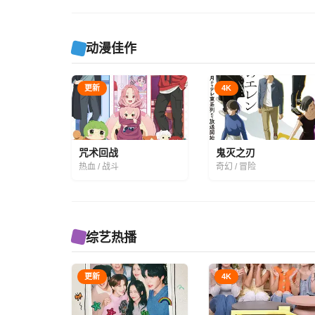
动漫佳作
更新
4K
咒术回战
鬼灭之刃
热血 / 战斗
奇幻 / 冒险
综艺热播
更新
4K