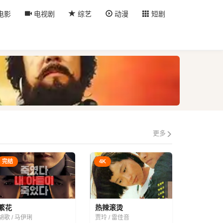
电影
电视剧
综艺
动漫
短剧
更多
完结
4K
繁花
热辣滚烫
胡歌 / 马伊琍
贾玲 / 雷佳音