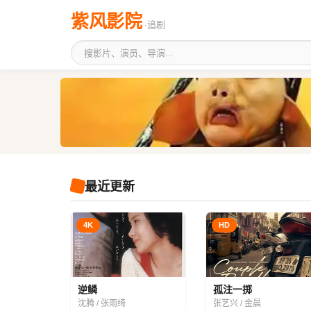
紫风影院
·追剧
最近更新
4K
HD
逆鳞
孤注一掷
沈腾 / 张雨绮
张艺兴 / 金晨