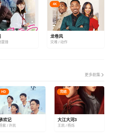
4K
线
龙卷风
 谢霆锋
灾难 / 动作
更多剧集
HD
完结
承欢记
大江大河3
杨紫 / 许凯
王凯 / 杨烁