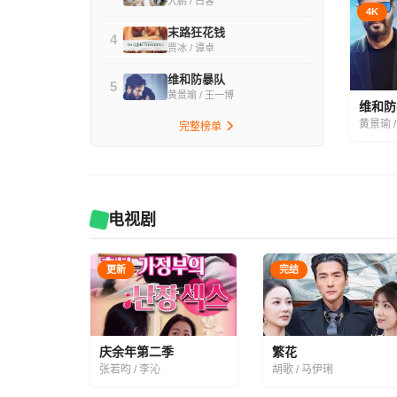
大鹏 / 白客
4K
末路狂花钱
4
贾冰 / 谭卓
维和防暴队
5
黄景瑜 / 王一博
维和防
黄景瑜 
完整榜单
电视剧
更新
完结
庆余年第二季
繁花
张若昀 / 李沁
胡歌 / 马伊琍