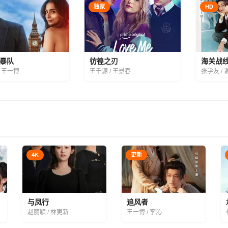
独家
HD
暴队
彷徨之刃
海关战
/ 王一博
王千源 / 王景春
张学友 /
4K
更新
与凤行
追风者
赵丽颖 / 林更新
王一博 / 李沁